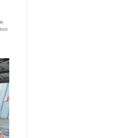
de
ition