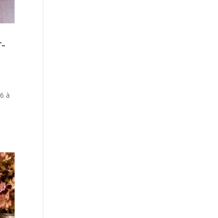
-
26 à
à